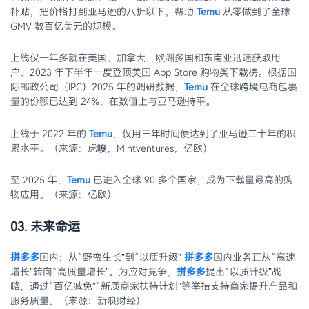
补贴，把价格打到亚马逊的八折以下，帮助
Temu
从零做到了全球
GMV 数百亿美元的规模。
上线仅一年多就在美国、加拿大、欧洲多国和东南亚迅速获取用
户，2023 年下半年一度登顶美国 App Store 购物类下载榜。根据国
际邮政公司（IPC）2025 年的调研数据，
Temu
在全球跨境电商包裹
量的份额已达到 24%，在数值上与亚马逊持平。
上线于 2022 年的
Temu
，仅用三年时间便达到了亚马逊二十年的积
累水平。（来源：虎嗅，Mintventures，亿欧）
至 2025 年，
Temu
已进入全球 90 多个国家，成为下载量最高的购
物应用。（来源：亿欧）
03. 未来命运
拼多多
国内：从“野蛮生长”到“以质升级”
拼多多
国内业务正从“高速
增长”转向“高质量增长”。为应对竞争，
拼多多
提出“以质升级”战
略，通过“百亿减免”“新质商家扶持计划”等举措支持商家提升产品和
服务质量。（来源：新浪财经）