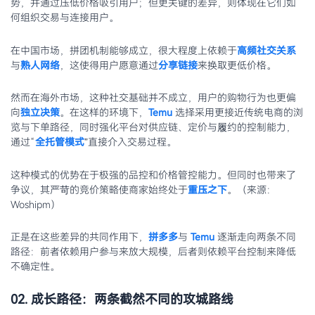
势，并通过压低价格吸引用户；但更关键的差异，则体现在它们如
何组织交易与连接用户。
在中国市场，拼团机制能够成立，很大程度上依赖于
高频社交关系
与
熟人网络
，这使得用户愿意通过
分享链接
来换取更低价格。
然而在海外市场，这种社交基础并不成立，用户的购物行为也更偏
向
独立决策
。在这样的环境下，
Temu
选择采用更接近传统电商的浏
览与下单路径，同时强化平台对供应链、定价与履约的控制能力，
通过“
全托管模式
”直接介入交易过程。
这种模式的优势在于极强的品控和价格管控能力。但同时也带来了
争议，其严苛的竞价策略使商家始终处于
重压之下
。（来源：
Woshipm）
正是在这些差异的共同作用下，
拼多多
与
Temu
逐渐走向两条不同
路径：前者依赖用户参与来放大规模，后者则依赖平台控制来降低
不确定性。
02. 成长路径：两条截然不同的攻城路线