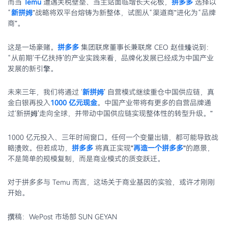
而当
Temu
遭遇关税壁垒、当主站面临增长天花板，
拼多多
选择以
“
新拼姆
”战略将双平台熔铸为新整体，试图从“渠道商”进化为“品牌
商”。
这是一场豪赌。
拼多多
集团联席董事长兼联席 CEO 赵佳臻说到：
“从前期‘千亿扶持’的产业实践来看，品牌化发展已经成为中国产业
发展的新引擎。
未来三年，我们将通过 ‘
新拼姆
’ 自营模式继续重仓中国供应链，真
金白银再投入
1000 亿元现金
。中国产业带将有更多的自营品牌通
过‘新拼姆’走向全球，并带动中国供应链实现整体性的转型升级。”
1000 亿元投入、三年时间窗口。任何一个变量出错，都可能导致战
略溃败。但若成功，
拼多多
将真正实现"
再造一个拼多多
"的愿景，
不是简单的规模复制，而是商业模式的质变跃迁。
对于拼多多与 Temu 而言，这场关于商业基因的实验，或许才刚刚
开始。
撰稿：WePost 市场部 SUN GEYAN