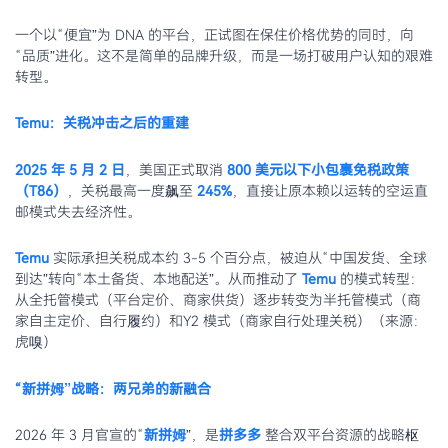
一个以“便宜”为 DNA 的平台，正试图在保住价格优势的同时，向
“品质”进化。这不是简单的品牌升级，而是一场打破用户认知的艰难
转型。
Temu：关税冲击之后的重建
2025 年 5 月 2 日
，美国正式取消
800 美元以下小包裹免税政策
（T86）
，关税最高一度飙至
245%
，直接让原本赖以运转的空运直
邮模式失去经济性。
Temu
实际承担关税成本约 3-5 个百分点，被迫从“中国发货、全球
到达”转向“本土备货、本地配送”。从而推动了
Temu
的模式转型：
从全托管模式（平台定价、商家供货）逐步转变为半托管模式（商
家自主定价、自行履约）和Y2 模式（商家自行处理关税）（来源：
虎嗅）
“新拼姆”战略：两兄弟的新融合
2026 年 3 月官宣的“
新拼姆
”，是
拼多多
整合双平台资源的战略枢