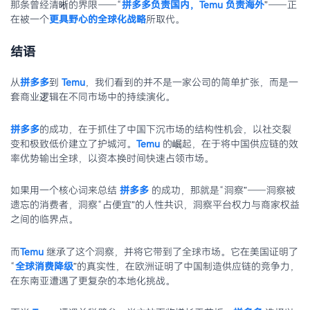
那条曾经清晰的界限——“
拼多多负责国内，Temu 负责海外
”——正
在被一个
更具野心的全球化战略
所取代。
结语
从
拼多多
到
Temu
，我们看到的并不是一家公司的简单扩张，而是一
套商业逻辑在不同市场中的持续演化。
拼多多
的成功，在于抓住了中国下沉市场的结构性机会，以社交裂
变和极致低价建立了护城河。
Temu
的崛起，在于将中国供应链的效
率优势输出全球，以资本换时间快速占领市场。
如果用一个核心词来总结
拼多多
的成功，那就是“洞察”——洞察被
遗忘的消费者，洞察“占便宜”的人性共识，洞察平台权力与商家权益
之间的临界点。
而
Temu
继承了这个洞察，并将它带到了全球市场。它在美国证明了
“
全球消费降级
”的真实性，在欧洲证明了中国制造供应链的竞争力，
在东南亚遭遇了更复杂的本地化挑战。