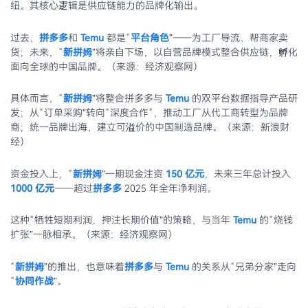
纽。其核心逻辑是供应链能力的品牌化输出。
过去，
拼多多
和
Temu
都是“
平台角色
”——为工厂导流、帮商家卖
货；未来，“
新拼姆
”将亲自下场，以自营品牌模式整合供应链，孵化
面向全球的中国品牌。（来源：经济观察网）
具体而言，“
新拼姆
”将整合拼多多与
Temu
的双平台数据指导产品研
发；从“订单采购”转向“深度合作“，推动工厂从代工商转型为品牌
商；统一品牌出海，建立可溢价的中国制造品牌。（来源：新浪财
经）
资金投入上，“
新拼姆
”一期现金注资
150 亿元
，未来三年总计投入
1000 亿元
——超过
拼多多
2025 年全年净利润。
这种“牺牲短期利润，押注长期价值”的策略，与当年
Temu
的“烧钱
扩张”一脉相承。（来源：经济观察网）
“
新拼姆
”的推出，也意味着
拼多多
与
Temu
的关系从“兄弟分家”走向
“
协同作战
”。