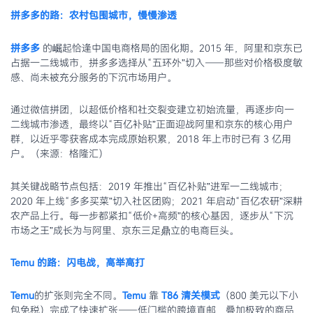
拼多多的路：农村包围城市，慢慢渗透
拼多多
的崛起恰逢中国电商格局的固化期。2015 年，阿里和京东已
占据一二线城市，拼多多选择从“五环外”切入——那些对价格极度敏
感、尚未被充分服务的下沉市场用户。
通过微信拼团，以超低价格和社交裂变建立初始流量，再逐步向一
二线城市渗透，最终以“百亿补贴”正面迎战阿里和京东的核心用户
群，以近乎零获客成本完成原始积累，2018 年上市时已有 3 亿用
户。（来源：格隆汇）
其关键战略节点包括：2019 年推出“百亿补贴”进军一二线城市；
2020 年上线“多多买菜”切入社区团购；2021 年启动“百亿农研”深耕
农产品上行。每一步都紧扣“低价+高频”的核心基因，逐步从“下沉
市场之王”成长为与阿里、京东三足鼎立的电商巨头。
Temu 的路：闪电战，高举高打
Temu
的扩张则完全不同。
Temu
靠
T86 清关模式
（800 美元以下小
包免税）完成了快速扩张——低门槛的跨境直邮，叠加极致的商品