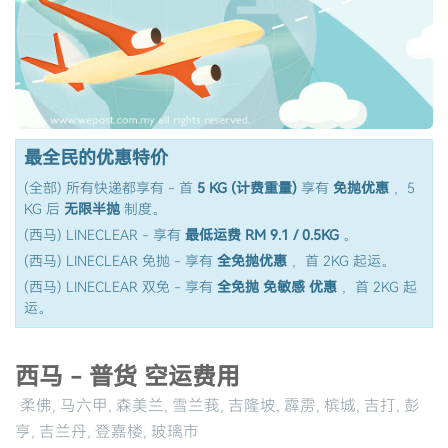
最全民的优惠特价
(全部) 所有快递都享有 - 首
5 KG (计费重量)
享有
免抛优惠
，5
KG 后
无限半抛
制度。
(西马) LINECLEAR - 享有
最低运费 RM 9.1 / 0.5KG
。
(西马) LINECLEAR 免抛 - 享有
全免抛优惠
，首 2KG 起运。
(西马) LINECLEAR 双免 - 享有
全免抛 免敏感 优惠
，首 2KG 起
运。
西马 - 普货 空运费用
柔佛, 马六甲, 森美兰, 雪兰莪, 吉隆坡, 霹雳, 槟城, 吉打, 彭
亨, 吉兰丹, 登嘉楼, 玻璃市