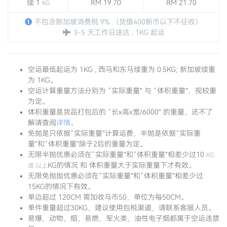
续 1
RM 19.70
RM 21.70
KG
不包含新加坡消费税 9% （货值400新币以下不征收）
3-5 天工作日送达 , 1KG 起运
空运最低起运为 1KG , 西马和东马续重为 0.5KG; 新加坡续重
为 1KG。
空运计算重量方法分别为 “实际重量” 与 “体积重量”，视较重
为定。
体积重量是货品打包后的 “长x高x宽/6000” 的重量，还不了
解请查阅
详情
。
免抛是只依据“实际重量”计算运费，半抛是依据“实际重
量”和“体积重量”除于2后的重量为定。
无限半抛优惠必须在“实际重量”和“体积重量”相差少过10
KG
KG的情况 和 体积重量大于实际重量下才有效。
或 以上
无限免抛抛优惠必须在“实际重量”和“体积重量”相差少过
15KG的情况下有效。
单边超过 120CM 需加收马币50，单位为每50CM。
单件重量超过30KG，建议使用包税渠道，请联系客服人员。
易爆，动物，烟，易燃，军火类，油性电子烟都属于空运违禁