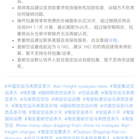
品。
易碎商品建议发货前要求验货服务和加固包装，运输方不负责
任何破碎问题。
每件包裹将享有免费的仓储服务长达30天，超过期限后将会
征收RM 1 /天 计算，最长期限为45天。 超过储存期限后，包
裹将会从仓库中移除并无法再被认领。
贵重物品建议联系客服咨询保险服务，点击查阅
详情
。
直邮空运最低起运为 0.1KG，建议 1KG 内的商品使用来得划
算。暂不支持合并包裹/运单。
直邮空运默认收件人前往指定站点自提包裹，暂不支持派送服
务。
#中国空运马来西亚多久
#air-freight-malaysia-rates
#淘宝集运空
运多久
#体积重
#国际物流空运多久
#空运运费
#淘宝空运马来西
亚多久
#马来西亚空运
#淘宝空运运费
#淘宝标准空运马来西亚多
久
#淘宝空运马来西亚价钱
#国际物流空运价格
#中国空运到马来
西亚多少钱
#淘宝空运多少天
#淘宝空运多久
#空运多少天
#淘宝
国际运费
#淘宝直邮空运多久
#淘宝直邮空运马来西亚多久
#淘宝
空运
#how-many-days-shipping-from-china-to-malaysia
#air-
freight-charges
#淘宝空运要多久
#Taobao-Shipping-Fee-to-
Malaysia
#空运马来西亚
#中国空运到马来西亚要多久
#淘宝集运