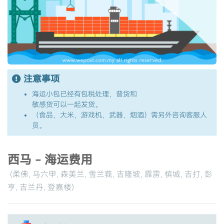
注意事项
海运小包已经有包税处理，普货和
敏感货可以一起发货。
（食品，大米，游戏机，武器，烟酒）需另外咨询客服人
员。
西马 - 海运费用
(柔佛, 马六甲, 森美兰, 雪兰莪, 吉隆坡, 霹雳, 槟城, 吉打, 彭
亨, 吉兰丹, 登嘉楼)