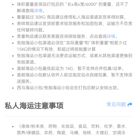
体积重量是货品打包后的 “长x高x宽/6000” 的重量，还不了
解请查阅
详情
。
重量超过 30KG 商品建议使用私人海运渠道发货来得划算。
易碎商品建议发货前要求验货服务和加固包装，运输方不负责
任何破碎问题。
贵重物品建议联系客服咨询保险服务，点击查阅
详情
。
免抛海运小包渠道必须在“实际重量”和“体积重量”相差少过
15KG的情况下有效，若超过将按抛重计算
免抛海运小包渠道无法更改运输方式，或者从其他渠道更换到
免抛渠道。
直邮海运小包最低起运为 1KG，暂不支持合并包裹/运单。
直邮海运小包默认收件人前往指定站点自提包裹，暂不支持派
送服务。
西马海运小包/免抛海运小包会在打包后默认安排出货。
私人海运注意事项
常见问题
（液体/粉末类，药物，化妆品，食品，饮料，化学，香水，
营养/保健品，农药，陶瓷，马桶，地砖，大理石，空调冷