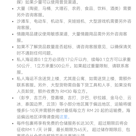
媒）如果少量可以使用普货渠道。
大量（陶瓷，马桶，大理石，农药，食品，饮料，酒类）需要
另外咨询客服。
沙滩车，电动车，机动车，夹娃娃机，大型游戏机需要另外咨
询客服。
情趣用品建议使用敏感渠道，大量情趣用品需外另外咨询客
服。
如果不了解货品数量是否超标，请咨询客服意见，以确保清关
时不遇到任何问题。
私人海运首0.1立方必须在17公斤以内，续每0.1立方可以承重
50公斤，1立方承重500公斤。如果超过重量限制，请联系客
服。
私人海运不含送货上楼，尤其是公寓，如需送货上楼，需额外
联系客服。另外，大型货物需自备下货工具和人手，如果没有
人员卸货，额外收费为 RM30 每立方。
（彭亨，吉兰丹，登嘉楼，吉打，沙巴，砂拉越，金马仑，云
冰，泰国边界，云顶）等小部分地区属于偏远地区，运输将缓
慢多5-10天并需额外缴付最低每立方 RM 20 起的运输费。海
运偏远地区详情请查阅
这里。
每件包裹将享有免费的仓储服务长达30天，超过期限后将会
征收RM 1 /天 计算，最长期限为45天。 超过储存期限后，包
裹将会从仓库中移除并无法再被认领。