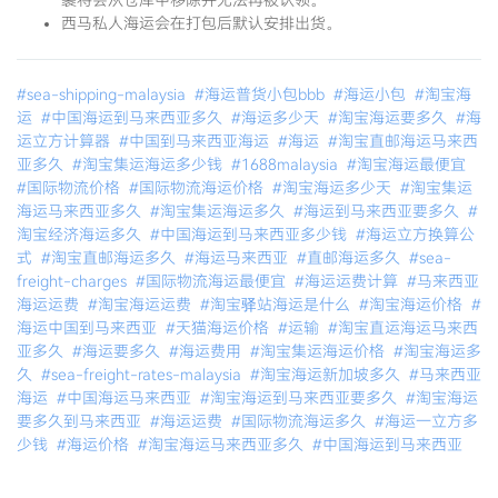
西马私人海运会在打包后默认安排出货。
#sea-shipping-malaysia
#海运普货小包bbb
#海运小包
#淘宝海
运
#中国海运到马来西亚多久
#海运多少天
#淘宝海运要多久
#海
运立方计算器
#中国到马来西亚海运
#海运
#淘宝直邮海运马来西
亚多久
#淘宝集运海运多少钱
#1688malaysia
#淘宝海运最便宜
#国际物流价格
#国际物流海运价格
#淘宝海运多少天
#淘宝集运
海运马来西亚多久
#淘宝集运海运多久
#海运到马来西亚要多久
#
淘宝经济海运多久
#中国海运到马来西亚多少钱
#海运立方换算公
式
#淘宝直邮海运多久
#海运马来西亚
#直邮海运多久
#sea-
freight-charges
#国际物流海运最便宜
#海运运费计算
#马来西亚
海运运费
#淘宝海运运费
#淘宝驿站海运是什么
#淘宝海运价格
#
海运中国到马来西亚
#天猫海运价格
#运输
#淘宝直运海运马来西
亚多久
#海运要多久
#海运费用
#淘宝集运海运价格
#淘宝海运多
久
#sea-freight-rates-malaysia
#淘宝海运新加坡多久
#马来西亚
海运
#中国海运马来西亚
#淘宝海运到马来西亚要多久
#淘宝海运
要多久到马来西亚
#海运运费
#国际物流海运多久
#海运一立方多
少钱
#海运价格
#淘宝海运马来西亚多久
#中国海运到马来西亚