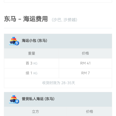
东马 - 海运费用
(沙巴, 沙捞越)
海运小包 (东马)
重量
价格
首 3
RM 41
KG
续 1
RM 7
KG
收货时效为 28-35天
普货私人海运 (东马)
立方
价格