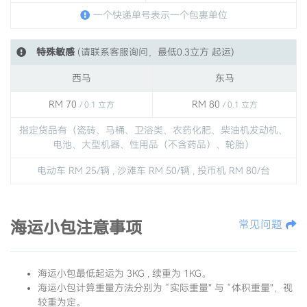
一个快递单号表示一个包裹单位
特殊敏感
(请联系客服询问，最低0.3立方 起运)
西马
东马
RM 70
RM 80
/ 0.1 立方
/ 0.1 立方
指定货品有（瓷砖、马桶、卫浴类、农药化肥、柴油机发动机、
电池、大型机器、性用品（不含药品）、轮胎）
电动车 RM 25/辆 , 沙滩车 RM 50/辆 , 投币机 RM 80/台
海运小包注意事项
常见问题
海运小包最低起运为 3KG , 续重为 1KG。
海运小包计算重量方法分别为 “实际重量” 与 “体积重量”，视
较重为定。