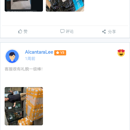
赞
评论
分享
AlcantaraLee
V3
1周前
客服很有礼貌一级棒！