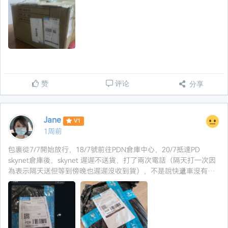
赞
评论
分享
Jane
V1
1周前
包裹從7/7開始放行，18/7號前往PDN倉庫中心，20/7抵達PD
skynet倉庫後，skynet 遲遲不送貨，打了兩次電話（隔天打一次因
為表示隔天送但等到傍晚也遲遲沒收到貨），不是說快遞車沒有駛
入我的花園、不然就是送貨司機病假沒有司機，還讓我自取包裹
（明明有付運費），重點是承諾了隔天然後又再一個隔天，讓人浪
費時間乾等，skynet 這家公司已經不是第一次這樣了，體驗感實在
不佳，還不如以往即到即送的line clear 有誠信。 希望wepost能關
注並重視這點，或者換另一家快遞公司。感恩。