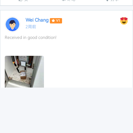
Wei Chang
V1
2周前
Received in good condition!
赞
评论
分享