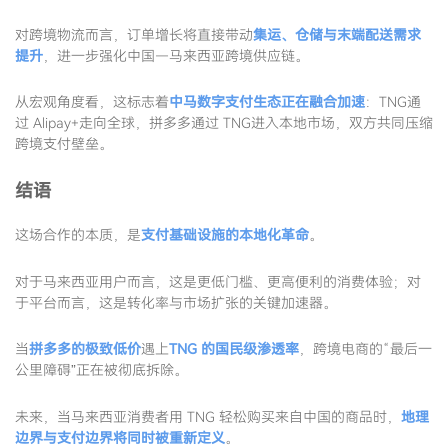
对跨境物流而言，订单增长将直接带动
集运、仓储与末端配送需求
提升
，进一步强化中国—马来西亚跨境供应链。
从宏观角度看，这标志着
中马数字支付生态正在融合加速
：TNG通
过 Alipay+走向全球，拼多多通过 TNG进入本地市场，双方共同压缩
跨境支付壁垒。
结语
这场合作的本质，是
支付基础设施的本地化革命
。
对于马来西亚用户而言，这是更低门槛、更高便利的消费体验；对
于平台而言，这是转化率与市场扩张的关键加速器。
当
拼多多的极致低价
遇上
TNG 的国民级渗透率
，跨境电商的“最后一
公里障碍”正在被彻底拆除。
未来，当马来西亚消费者用 TNG 轻松购买来自中国的商品时，
地理
边界与支付边界将同时被重新定义
。