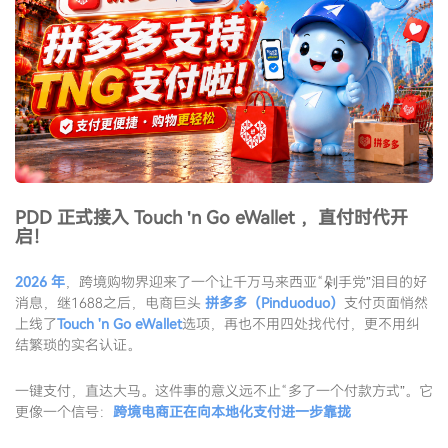
PDD 正式接入 Touch 'n Go eWallet ，直付时代开
启！
2026 年
，跨境购物界迎来了一个让千万马来西亚“剁手党”泪目的好
消息，继1688之后，电商巨头
拼多多（Pinduoduo）
支付页面悄然
上线了
Touch 'n Go eWallet
选项，再也不用四处找代付，更不用纠
结繁琐的实名认证。
一键支付，直达大马。这件事的意义远不止“多了一个付款方式”。它
更像一个信号：
跨境电商正在向本地化支付进一步靠拢