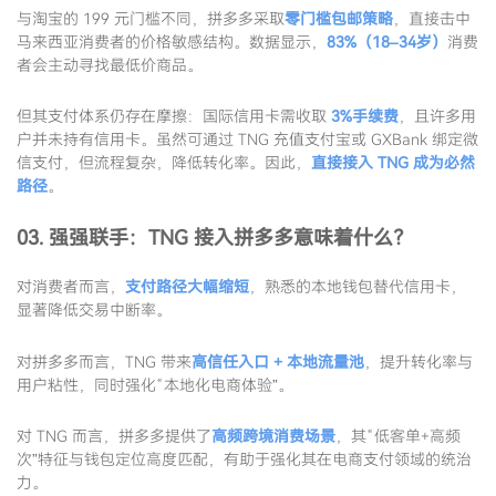
与淘宝的 199 元门槛不同，拼多多采取
零门槛包邮策略
，直接击中
马来西亚消费者的价格敏感结构。数据显示，
83%（18–34岁）
消费
者会主动寻找最低价商品。
但其支付体系仍存在摩擦：国际信用卡需收取
3%手续费
，且许多用
户并未持有信用卡。虽然可通过 TNG 充值支付宝或 GXBank 绑定微
信支付，但流程复杂，降低转化率。因此，
直接接入 TNG 成为必然
路径
。
03. 强强联手：TNG 接入拼多多意味着什么？
对消费者而言，
支付路径大幅缩短
，熟悉的本地钱包替代信用卡，
显著降低交易中断率。
对拼多多而言，TNG 带来
高信任入口 + 本地流量池
，提升转化率与
用户粘性，同时强化“本地化电商体验”。
对 TNG 而言，拼多多提供了
高频跨境消费场景
，其“低客单+高频
次”特征与钱包定位高度匹配，有助于强化其在电商支付领域的统治
力。