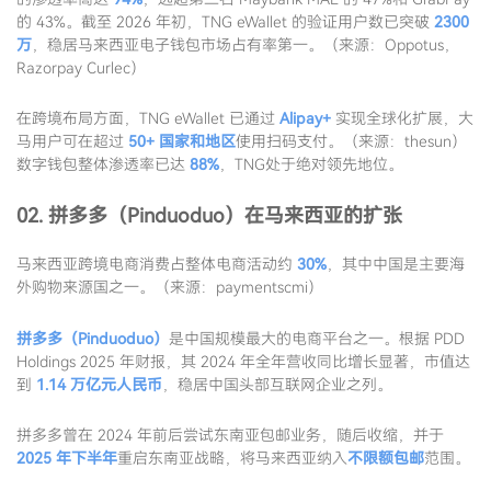
的 43%。截至 2026 年初，TNG eWallet 的验证用户数已突破
2300
万
，稳居马来西亚电子钱包市场占有率第一。（来源：Oppotus，
Razorpay Curlec）
在跨境布局方面，TNG eWallet 已通过
Alipay+
实现全球化扩展，大
马用户可在超过
50+ 国家和地区
使用扫码支付。（来源：thesun）
数字钱包整体渗透率已达
88%
，TNG处于绝对领先地位。
02. 拼多多（Pinduoduo）在马来西亚的扩张
马来西亚跨境电商消费占整体电商活动约
30%
，其中中国是主要海
外购物来源国之一。（来源：paymentscmi）
拼多多（Pinduoduo）
是中国规模最大的电商平台之一。根据 PDD
Holdings 2025 年财报，其 2024 年全年营收同比增长显著，市值达
到
1.14 万亿元人民币
，稳居中国头部互联网企业之列。
拼多多曾在 2024 年前后尝试东南亚包邮业务，随后收缩，并于
2025 年下半年
重启东南亚战略，将马来西亚纳入
不限额包邮
范围。