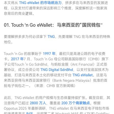
本文将从
TNG eWallet 的市场统治力
、拼多多在马来西亚的发展进
程，以及支付打通带来的深远影响三个维度，深度解析这一独家消
息背后的商业逻辑。
01. Touch 'n Go eWallet：马来西亚的“国民钱包”
要理解拼多多为何必须拿下
TNG
，先要理解 TNG 在马来西亚的特殊
地位。
Touch 'n Go 的故事始于
1997 年
，最初只是高速公路的电子收费
卡。
2017 年
7 月，Touch ’n Go 母公司联昌国际银行（CIMB）旗下
子公司Touch ’n Go SdnBhd，与蚂蚁金服（Ant Financial）正式签
署协议，成立合资公司
TNG Digital SdnBhd
，以支付宝底层技术为
基础，打造马来西亚本土化的移动支付平台
TNG eWallet
。这是马
来西亚获得马来西亚国家银行（Bank Negara Malaysia）批准的首
批电子钱包之一。（来源：CIMB 官方新闻稿）
此后，TNG eWallet 的用户规模与生态体量持续扩张。截至目前，其
注册用户已超过
2800 万人
，覆盖逾
200 万个商家触点
。根据
Oppotus 2025 年最新调研，TNG eWallet 在马来西亚电子钱包市场
的渗透率高达
94%
，远超第二名 Maybank MAE 的 47%和 GrabPay