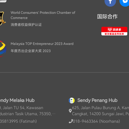
World Consumers’ Protection Chamber of
国际合作
Commerce
消费者权益保护认证
Malaysia TOP Entrepreneur 2023 Award
年度杰出企业家大奖 2023
endy Melaka Hub
Sendy Penang Hub
, Jalan TU 54, Kawasan
625, Jalan Pulau Burung A, K
dustrian Tasik Utama, 75350,
Cangkat, 14200 Sungai Jawi, P
Keroh, Melaka, MY
Pinang, MY
35813995 (Fatimah)
018-9463364 (Noorhana)