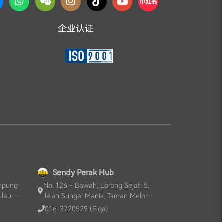
企业认证
Sendy Perak Hub
ampung
No. 126 - Bawah, Lorong Sejati 5,
ulau
Jalan Sungai Manik, Taman Melor
Sejati, 36000, Teluk Intan, Perak, MY
016-3720529 (Fiqa)