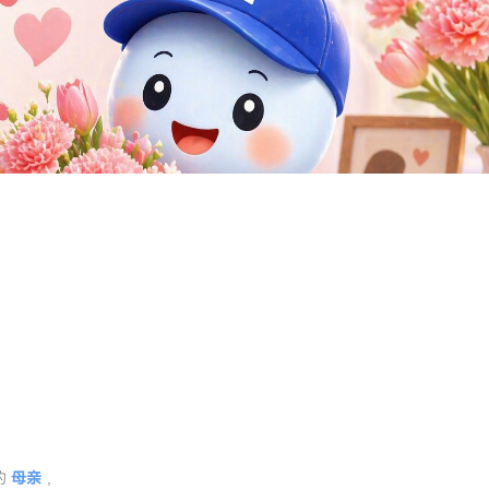
的
母亲
，