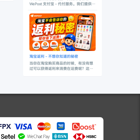
WePost 支付宝 - 代付服务。我们提供的
支付宝服务，无需根据 数额的 % 要增收
手续费，而是一次性的RM 3 手续费用。
此外，我们也提供 支付宝代付，网银转
账 和 支付宝转账服务。保障您的付款体
验，避免任何不必要的网络诈骗。使用
WePost , 让你安心代付。
淘宝返利 - 不想你知道的秘密
当你在淘宝购买商品的时候，有没有想
过可以获得返利来消费在运费呢？这个
就是淘宝的隐藏优惠，只有在 WePost
和 淘宝 还有 天猫 的合作下，开通给我
们的用户。 不知道这个优惠的你，应该
是 OUT 了啦！不过没有关系，现在补救
来得及，通过我们的教学影片，学起来
吧！对了，别忘记分享给你的朋友，好
康别吝啬！