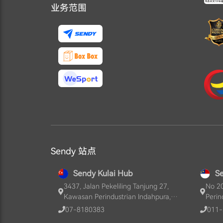
业务范围
Sendy 站点
Sendy Kulai Hub
S
3437, Jalan Pekeliling Tanjung 27,
No 20
Kawasan Perindustrian Indahpura,
Perin
81000, Kulai, Johor, MY
Ayer 
07-8180383
011-