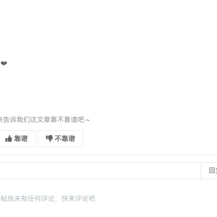
❤️
来告诉我们这文章靠不靠谱吧～
靠谱
不靠谱
回
此帖尚未有任何评论，快来评论吧