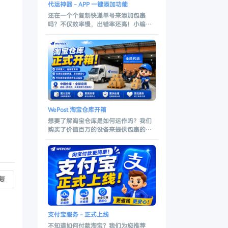
代运神器 - APP 一键添加功能
还在一个个复制快递单号来添加包裹
吗？不仅效率慢，出错率还高！小编强
力推荐 WePost的 一键添加 功能，是代
运中添加包裹的神助力！WePost的 一键
添加 功能不仅支持 电脑版，现也支持
APP ！让小编教你如何使用APP的一键
添加功能，无论何时何地，都可以轻松
将宝贝 “淘” 回家！
WePost 淘宝仓库开箱
想要了解淘宝仓库是如何运作吗？我们
购买了价值百万的设备来提供包裹的体
积了！ 通过包裹的体积数据，您将可以
预测包裹的体积重量和立方了。 同时，
我们将带你参观我们的 WePost 仓库，
让小编带你走入集运仓库的运作吧！ 感
谢中国团队一直以来的努力，感谢用户
复
们这些年一来的支持。今年，我们将继
续提高客服服务，运输保障 以及 提供更
好的售后服务。
支付宝服务 - 正式上线
不知道如何付款淘宝？我们为您推荐