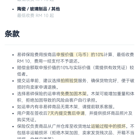
陶瓷 / 玻璃制品 / 其他
最低收费 RM 10 起
条款
易碎保险费用按商品
申报价值（马币）的10%
计算，最低收费
RM 10，费用一经支付不予退还。
赔偿金额取申报价值的10%与实际价值（需提供有效凭证）较
低者。
提交运单前，建议选择
拍照验货
服务，确保货物完好，便于破
损时向卖家申请退换。
选择易碎保险的运单将
免费加固木架
。木架可能增加重量和体
积，拒绝加固导致的风险由客户自行承担。
如运单内有非易碎商品无需木架，请提前联系客服。
用户需在签收后
7天内提交售后申请
，并提供损坏商品照片及
购买凭证。
保险仅负责商品从广州仓库至收货地址
运输过程中的损坏
。不
包括非运输损坏（拒绝木架加固，卖家发货残次品、开箱不当