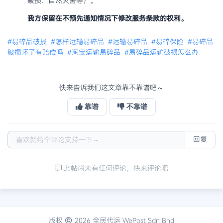
破损、自然灾害等）。
我方保留在不预先通知情况下修改服务条款的权利。
#易碎品破损
#怎样运输易碎品
#运输易碎品
#易碎保险
#易碎品
破损坏了有赔偿吗
#淘宝运输易碎品
#易碎品运输破损怎么办
快来告诉我们这文章靠不靠谱吧～
靠谱
不靠谱
回复
此帖尚未有任何评论，快来评论吧
版权
2026 全民代运 WePost Sdn Bhd