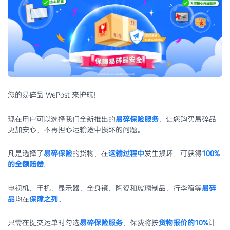
您的易碎品 WePost 来护航！
现在用户可以选择我们全新推出的
易碎保险服务
，让您购买易碎品
更加安心，不再担心运输途中损坏的问题。
凡是选择了
易碎保险
的货物，在
运输过程中
发生损坏，可获得
100%
的全额赔偿
。
电视机、手机、显示器、全身镜、陶瓷和玻璃制品、行李箱等
易碎
品
均在
保障之列
。
只需在提交运单时勾选
易碎保险服务
，保费将按
货物报价的10%
计