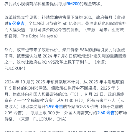
农民及小规模商品种植者提供每月
RM200
的现金转移。
改革效果立竿见影：补贴柴油销售量下降约 30%，政府每月节省超
过
6 亿令吉
，全年预计可节省约 40 亿令吉。柴油走私也因配额管控
而大幅受遏，每月可减少数亿令吉的漏损。（来源：马来西亚财政
部官网、The Edge Malaysia）
然而，改革也带来了政治代价。柴油价格 56%的涨幅引发民间强烈
不满，被普遍认为是 2024 年7 月6 日槟城州选补选失利的重要因素
之一，这也让政府在RON95改革上踩下了刹车。（来源：
FULCRUM）
2024 年 10 月的 2025 年预算案原本计划，从 2025 年中期起取消
T15 群体的RON95津贴，但政策在执行中不断摇摆。2025 年 5
月，焦点转向外国人和最富裕的5%（T5），9 月 23 日，政府最终
宣布了一个"全民福利"方案：从9 月30 日起，所有马来西亚人（无
论收入）均可享受每升
1.99 令吉
的补贴RON95 价格（低于之前的
2.05 令吉），每月上限 300 升；外国人则需支付约
2.60 令吉
的市场
价格。（来源：FULCRUM，CNA）