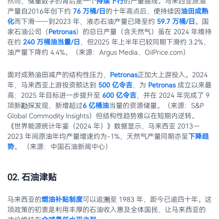
然而，储量数字的背后是一个
持续下行
的产量曲线。马来西亚原油
产量自2016年创下约
76 万桶/日
的十年高点后，便持续因
油田成熟
化
而下滑——到2023 年，液态石油产量已降至约
59.7 万桶/日
。国
家石油公司（
Petronas
）的总日产量（含天然气）虽在 2024 年维持
在约
240 万桶油当量/日
，但2025 年上半年已较同期下滑约 3.2%，
油产量下降约 4.4%。（来源：Argus Media、OilPrice.com）
面对成熟油田减产的结构性压力，
Petronas
正加大上游投入。2024
年，马来西亚上游投资额达到
500 亿令吉
，为
Petronas
成立以来最
高；2025 年目标进一步提升至
600 亿令吉
，并在 2024 年完成了 9
项新勘探发现，新增超过
6 亿桶油
当量的资源储量。（来源：S&P
Global Commodity Insights）但结构性趋势难以在短期内逆转。
《世界能源统计年鉴（2024 年）》数据显示，马来西亚 2013—
2023 年间原油年均产量增速约为-1%，天然气产量同期亦呈
下降趋
势
。 （来源：中国石油新闻中心）
02. 石油津贴
马来西亚的
燃油补贴制度
可以追溯至 1983 年，距今已逾四十年。这
项政策的初衷是利用丰厚的石油收入惠及全体国民，让马来西亚的