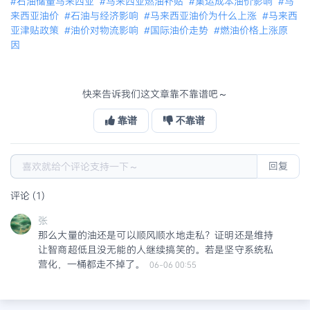
#石油储量马来西亚
#马来西亚燃油补贴
#集运成本油价影响
#马
来西亚油价
#石油与经济影响
#马来西亚油价为什么上涨
#马来西
亚津贴政策
#油价对物流影响
#国际油价走势
#燃油价格上涨原
因
快来告诉我们这文章靠不靠谱吧～
靠谱
不靠谱
回复
评论 (1)
张
那么大量的油还是可以顺风顺水地走私？证明还是维持
让智商超低且没无能的人继续搞笑的。若是坚守系统私
营化，一桶都走不掉了。
06-06 00:55