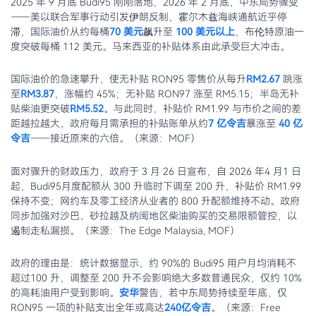
2025 年 9 月底 Budi95 刚刚落地，2026 年 2 月底，中东局势骤变
——美以联合军事行动引发伊朗反制，霍尔木兹海峡通航近乎停
滞，国际油价从约每桶
70 美元
飙升至
100 美元以上
，布伦特原油一
度突破每桶 112 美元。马来西亚的补贴体系由此承受巨大冲击。
国际油价的急速攀升，使无补贴 RON95 零售价从每升
RM2.67
跳涨
至
RM3.87
，涨幅约 45%；无补贴 RON97 涨至 RM5.15；半岛无补
贴柴油更突破
RM5.52
。与此同时，补贴价 RM1.99 与市价之间的差
距越拉越大，政府每月需承担的补贴账单从约
7 亿令吉
暴涨至
40 亿
令吉
——接近原来的六倍。（来源：MOF）
面对骤升的财政压力，政府于 3 月 26 日宣布，自 2026 年4 月1 日
起，Budi95月度配额从 300 升临时下调至 200 升，补贴价 RM1.99
保持不变；网约车及零工经济从业者的 800 升配额维持不动。政府
同步加强对沙巴、砂拉越及纳闽地区柴油购买的交易限额管控，以
遏制走私漏损。（来源：The Edge Malaysia, MOF）
政府的理由是：统计数据显示，约 90%的 Budi95 用户月均消耗不
超过100 升，调整至 200 升不会影响绝大多数普通民众，仅约 10%
的高耗油用户受到影响。
安华
警告，若中东局势持续至年底，仅
RON95 一项的补贴支出全年或高达
240亿令吉
。（来源：Free