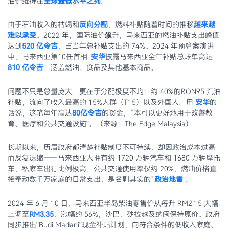
油价维持在
全球最低水平之列
。
由于石油收入的枯竭和
反向分配
，燃料补贴随着时间的推移
越来越
难以承受
。2022 年，国际油价飙升，马来西亚的燃油补贴支出峰值
达到
520 亿令吉
，占当年总补贴支出的 74%。2024 年预算案演讲
中，马来西亚第10任首相-
安华
披露马来西亚全年补贴总账单高达
810 亿令吉
，涵盖燃油、食品及其他基本商品。
问题不只是总量庞大，更在于分配极度不均：约 40%的RON95 汽油
补贴，流向了收入最高的 15%人群（T15）以及外国人。用
安华
的
话说，这笔每年高达
80亿令吉
的资金，“本可以更好地用于改善教
育、医疗和公共交通设施”。（来源：The Edge Malaysia）
长期以来，历届政府都清楚补贴制度不可持续，却因政治成本过高
而反复退缩——马来西亚人拥有约 1720 万辆汽车和 1680 万辆摩托
车，私家车出行比例极高，公共交通使用率仅约 20%，燃油价格直
接牵动数千万家庭的日常支出，是名副其实的“
政治地雷
”。
2024 年 6 月 10 日，马来西亚半岛柴油零售价从每升 RM2.15 大幅
上调至
RM3.35
，涨幅约 56%，沙巴、砂拉越及纳闽保持原价。政府
同步推出”Budi Madani”现金补贴计划，向符合条件的低收入家庭、