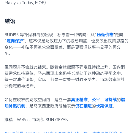
Malaysia Today, MOF）
结语
BUDI95 等补贴机制的出现，标志着一种转向：从“
压低价格
”走向
“
定向保护
”。这不仅是财政压力下的被动调整，也反映出政策思路的
变化——补贴不再追求全面覆盖，而是更强调效率与公平的再分
配。
但问题并不会就此结束。随着全球能源不确定性持续上升、国内消
费需求维持高位，马来西亚未来仍将长期处于这种动态平衡之中。
每一次油价调整，实际上都是一次关于财政承受力、市场效率与社
会稳定的再选择。
如何在收窄的财政空间内，建立一套
真正精准
、
公平
、
可持续
的
燃
油补贴机制
，是马来西亚政府明确表示
仍在推进
的
长期课题
。
撰稿：WePost 市场部 SUN GEYAN