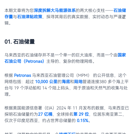
本期文章将为您
深度拆解大马能源体系
的两大核心支柱——
石油储
存量
与
石油津贴政策
，探寻其背后的真实数据、实时动态与严谨逻
辑。
01. 石油储量
马来西亚的石油储存并不是一个单一的巨大油库，而是一个由
国家
石油公司（Petronas）
主导的、复杂的物理网络。
根据
Petronas
马来西亚石油管理公司（MPM） 的公开信息，这个
网络包括：超过
10,000 公里
的
海底
和
陆地
管道连接380 多个海上平
台与 19 个浮动船和 14 个陆上码头，用于原油和天然气的收集与处
理。
根据美国能源信息署（EIA）2024 年 11 月发布的数据，马来西亚已
探明石油储量约为
27 亿桶
，全球排名
第 29 位
，位居东南亚第二，
仅次于印度尼西亚，约占世界总储量的
0.15%
。