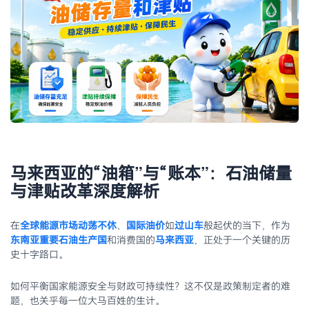
马来西亚的“油箱”与“账本”：石油储量
与津贴改革深度解析
在
全球能源市场动荡不休
、
国际油价
如
过山车
般起伏的当下，作为
东南亚重要石油生产国
和消费国的
马来西亚
，正处于一个关键的历
史十字路口。
如何平衡国家能源安全与财政可持续性？这不仅是政策制定者的难
题，也关乎每一位大马百姓的生计。