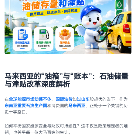
马来西亚的“油箱”与“账本”：石油储量
与津贴改革深度解析
在
全球能源市场动荡不休
、
国际油价
如
过山车
般起伏的当下，作为
东南亚重要石油生产国
和消费国的
马来西亚
，正处于一个关键的历
史十字路口。
如何平衡国家能源安全与财政可持续性？这不仅是政策制定者的难
题，也关乎每一位大马百姓的生计。