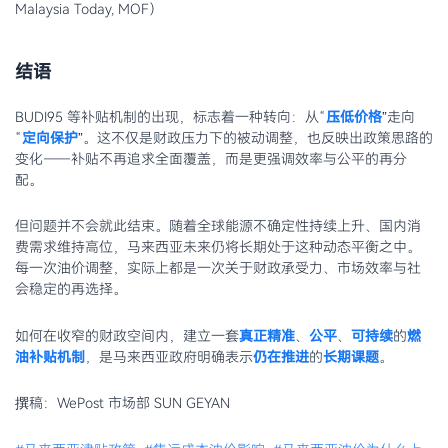
Malaysia Today, MOF）
结语
BUDI95 等补贴机制的出现，标志着一种转向：从“
压低价格
”走向
“
定向保护
”。这不仅是财政压力下的被动调整，也反映出政策思路的
变化——补贴不再追求全面覆盖，而是更强调效率与公平的再分
配。
但问题并不会就此结束。随着全球能源不确定性持续上升、国内消
费需求维持高位，马来西亚未来仍将长期处于这种动态平衡之中。
每一次油价调整，实际上都是一次关于财政承受力、市场效率与社
会稳定的再选择。
如何在收窄的财政空间内，建立一套
真正精准
、
公平
、
可持续
的
燃
油补贴机制
，是马来西亚政府明确表示
仍在推进
的
长期课题
。
撰稿：WePost 市场部 SUN GEYAN