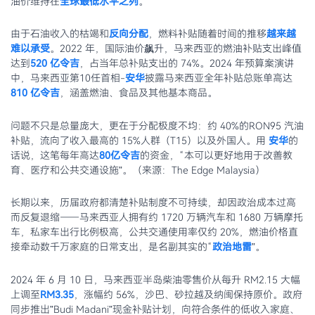
油价维持在
全球最低水平之列
。
由于石油收入的枯竭和
反向分配
，燃料补贴随着时间的推移
越来越
难以承受
。2022 年，国际油价飙升，马来西亚的燃油补贴支出峰值
达到
520 亿令吉
，占当年总补贴支出的 74%。2024 年预算案演讲
中，马来西亚第10任首相-
安华
披露马来西亚全年补贴总账单高达
810 亿令吉
，涵盖燃油、食品及其他基本商品。
问题不只是总量庞大，更在于分配极度不均：约 40%的RON95 汽油
补贴，流向了收入最高的 15%人群（T15）以及外国人。用
安华
的
话说，这笔每年高达
80亿令吉
的资金，“本可以更好地用于改善教
育、医疗和公共交通设施”。（来源：The Edge Malaysia）
长期以来，历届政府都清楚补贴制度不可持续，却因政治成本过高
而反复退缩——马来西亚人拥有约 1720 万辆汽车和 1680 万辆摩托
车，私家车出行比例极高，公共交通使用率仅约 20%，燃油价格直
接牵动数千万家庭的日常支出，是名副其实的“
政治地雷
”。
2024 年 6 月 10 日，马来西亚半岛柴油零售价从每升 RM2.15 大幅
上调至
RM3.35
，涨幅约 56%，沙巴、砂拉越及纳闽保持原价。政府
同步推出”Budi Madani”现金补贴计划，向符合条件的低收入家庭、