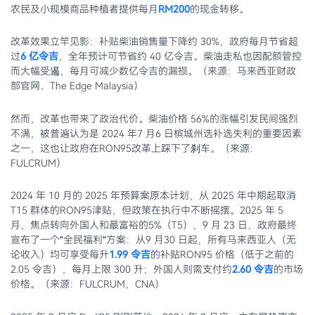
农民及小规模商品种植者提供每月
RM200
的现金转移。
改革效果立竿见影：补贴柴油销售量下降约 30%，政府每月节省超
过
6 亿令吉
，全年预计可节省约 40 亿令吉。柴油走私也因配额管控
而大幅受遏，每月可减少数亿令吉的漏损。（来源：马来西亚财政
部官网、The Edge Malaysia）
然而，改革也带来了政治代价。柴油价格 56%的涨幅引发民间强烈
不满，被普遍认为是 2024 年7 月6 日槟城州选补选失利的重要因素
之一，这也让政府在RON95改革上踩下了刹车。（来源：
FULCRUM）
2024 年 10 月的 2025 年预算案原本计划，从 2025 年中期起取消
T15 群体的RON95津贴，但政策在执行中不断摇摆。2025 年 5
月，焦点转向外国人和最富裕的5%（T5），9 月 23 日，政府最终
宣布了一个"全民福利"方案：从9 月30 日起，所有马来西亚人（无
论收入）均可享受每升
1.99 令吉
的补贴RON95 价格（低于之前的
2.05 令吉），每月上限 300 升；外国人则需支付约
2.60 令吉
的市场
价格。（来源：FULCRUM，CNA）