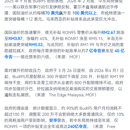
2025 年 9 月底 Budi95 刚刚落地，2026 年 2 月底，中东局势骤变
——美以联合军事行动引发伊朗反制，霍尔木兹海峡通航近乎停
滞，国际油价从约每桶
70 美元
飙升至
100 美元以上
，布伦特原油一
度突破每桶 112 美元。马来西亚的补贴体系由此承受巨大冲击。
国际油价的急速攀升，使无补贴 RON95 零售价从每升
RM2.67
跳涨
至
RM3.87
，涨幅约 45%；无补贴 RON97 涨至 RM5.15；半岛无补
贴柴油更突破
RM5.52
。与此同时，补贴价 RM1.99 与市价之间的差
距越拉越大，政府每月需承担的补贴账单从约
7 亿令吉
暴涨至
40 亿
令吉
——接近原来的六倍。（来源：MOF）
面对骤升的财政压力，政府于 3 月 26 日宣布，自 2026 年4 月1 日
起，Budi95月度配额从 300 升临时下调至 200 升，补贴价 RM1.99
保持不变；网约车及零工经济从业者的 800 升配额维持不动。政府
同步加强对沙巴、砂拉越及纳闽地区柴油购买的交易限额管控，以
遏制走私漏损。（来源：The Edge Malaysia, MOF）
政府的理由是：统计数据显示，约 90%的 Budi95 用户月均消耗不
超过100 升，调整至 200 升不会影响绝大多数普通民众，仅约 10%
的高耗油用户受到影响。
安华
警告，若中东局势持续至年底，仅
RON95 一项的补贴支出全年或高达
240亿令吉
。（来源：Free