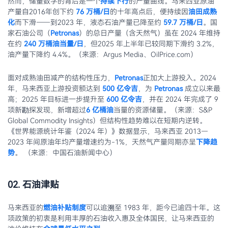
然而，储量数字的背后是一个
持续下行
的产量曲线。马来西亚原油
产量自2016年创下约
76 万桶/日
的十年高点后，便持续因
油田成熟
化
而下滑——到2023 年，液态石油产量已降至约
59.7 万桶/日
。国
家石油公司（
Petronas
）的总日产量（含天然气）虽在 2024 年维持
在约
240 万桶油当量/日
，但2025 年上半年已较同期下滑约 3.2%，
油产量下降约 4.4%。（来源：Argus Media、OilPrice.com）
面对成熟油田减产的结构性压力，
Petronas
正加大上游投入。2024
年，马来西亚上游投资额达到
500 亿令吉
，为
Petronas
成立以来最
高；2025 年目标进一步提升至
600 亿令吉
，并在 2024 年完成了 9
项新勘探发现，新增超过
6 亿桶油
当量的资源储量。（来源：S&P
Global Commodity Insights）但结构性趋势难以在短期内逆转。
《世界能源统计年鉴（2024 年）》数据显示，马来西亚 2013—
2023 年间原油年均产量增速约为-1%，天然气产量同期亦呈
下降趋
势
。 （来源：中国石油新闻中心）
02. 石油津贴
马来西亚的
燃油补贴制度
可以追溯至 1983 年，距今已逾四十年。这
项政策的初衷是利用丰厚的石油收入惠及全体国民，让马来西亚的