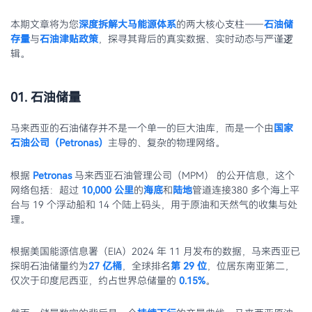
本期文章将为您
深度拆解大马能源体系
的两大核心支柱——
石油储
存量
与
石油津贴政策
，探寻其背后的真实数据、实时动态与严谨逻
辑。
01. 石油储量
马来西亚的石油储存并不是一个单一的巨大油库，而是一个由
国家
石油公司（Petronas）
主导的、复杂的物理网络。
根据
Petronas
马来西亚石油管理公司（MPM） 的公开信息，这个
网络包括：超过
10,000 公里
的
海底
和
陆地
管道连接380 多个海上平
台与 19 个浮动船和 14 个陆上码头，用于原油和天然气的收集与处
理。
根据美国能源信息署（EIA）2024 年 11 月发布的数据，马来西亚已
探明石油储量约为
27 亿桶
，全球排名
第 29 位
，位居东南亚第二，
仅次于印度尼西亚，约占世界总储量的
0.15%
。