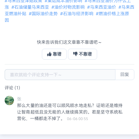
#马来西亚津贴政策
#集运成本油价影响
#马来西亚油价为什么上
涨
#石油储量马来西亚
#油价对物流影响
#马来西亚油价
#马来西
亚燃油补贴
#国际油价走势
#石油与经济影响
#燃油价格上涨原
因
快来告诉我们这文章靠不靠谱吧～
靠谱
不靠谱
回复
评论 (1)
张
那么大量的油还是可以顺风顺水地走私？证明还是维持
让智商超低且没无能的人继续搞笑的。若是坚守系统私
营化，一桶都走不掉了。
06-06 00:55