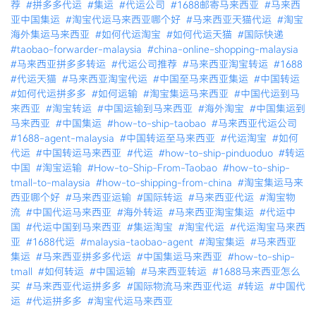
荐
#拼多多代运
#集运
#代运公司
#1688邮寄马来西亚
#马来西
亚中国集运
#淘宝代运马来西亚哪个好
#马来西亚天猫代运
#淘宝
海外集运马来西亚
#如何代运淘宝
#如何代运天猫
#国际快递
#taobao-forwarder-malaysia
#china-online-shopping-malaysia
#马来西亚拼多多转运
#代运公司推荐
#马来西亚淘宝转运
#1688
#代运天猫
#马来西亚淘宝代运
#中国至马来西亚集运
#中国转运
#如何代运拼多多
#如何运输
#淘宝集运马来西亚
#中国代运到马
来西亚
#淘宝转运
#中国运输到马来西亚
#海外淘宝
#中国集运到
马来西亚
#中国集运
#how-to-ship-taobao
#马来西亚代运公司
#1688-agent-malaysia
#中国转运至马来西亚
#代运淘宝
#如何
代运
#中国转运马来西亚
#代运
#how-to-ship-pinduoduo
#转运
中国
#淘宝运输
#How-to-Ship-From-Taobao
#how-to-ship-
tmall-to-malaysia
#how-to-shipping-from-china
#淘宝集运马来
西亚哪个好
#马来西亚运输
#国际转运
#马来西亚代运
#淘宝物
流
#中国代运马来西亚
#海外转运
#马来西亚淘宝集运
#代运中
国
#代运中国到马来西亚
#集运淘宝
#淘宝代运
#代运淘宝马来西
亚
#1688代运
#malaysia-taobao-agent
#淘宝集运
#马来西亚
集运
#马来西亚拼多多代运
#中国集运马来西亚
#how-to-ship-
tmall
#如何转运
#中国运输
#马来西亚转运
#1688马来西亚怎么
买
#马来西亚代运拼多多
#国际物流马来西亚代运
#转运
#中国代
运
#代运拼多多
#淘宝代运马来西亚