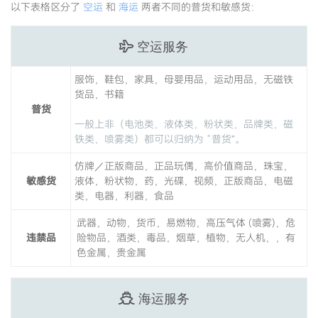
以下表格区分了
空运
和
海运
两者不同的普货和敏感货：
空运服务
服饰，鞋包，家具，母婴用品，运动用品，无磁铁
货品，书籍
普货
一般上非（电池类，液体类，粉状类，品牌类，磁
铁类，喷雾类）都可以归纳为 “普货”。
仿牌／正版商品，正品玩偶，高价值商品，珠宝，
敏感货
液体，粉状物，药，光碟，视频，正版商品，电磁
类，电器，利器，食品
武器，动物，货币，易燃物，高压气体 (喷雾)，危
违禁品
险物品，酒类，毒品，烟草，植物，无人机，，有
色金属，贵金属
海运服务