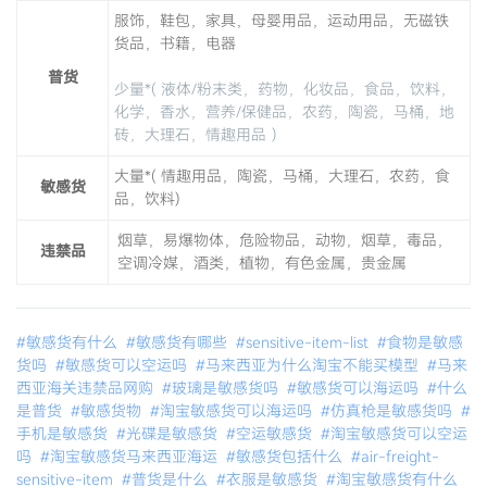
服饰，鞋包，家具，母婴用品，运动用品，无磁铁
货品，书籍，电器
普货
少量*( 液体/粉末类，药物，化妆品，食品，饮料，
化学，香水，营养/保健品，农药，陶瓷，马桶，地
砖，大理石，情趣用品 ）
大量*( 情趣用品，陶瓷，马桶，大理石，农药，食
敏感货
品，饮料)
烟草，易爆物体，危险物品，动物，烟草，毒品，
违禁品
空调冷媒，酒类，植物，有色金属，贵金属
#敏感货有什么
#敏感货有哪些
#sensitive-item-list
#食物是敏感
货吗
#敏感货可以空运吗
#马来西亚为什么淘宝不能买模型
#马来
西亚海关违禁品网购
#玻璃是敏感货吗
#敏感货可以海运吗
#什么
是普货
#敏感货物
#淘宝敏感货可以海运吗
#仿真枪是敏感货吗
#
手机是敏感货
#光碟是敏感货
#空运敏感货
#淘宝敏感货可以空运
吗
#淘宝敏感货马来西亚海运
#敏感货包括什么
#air-freight-
sensitive-item
#普货是什么
#衣服是敏感货
#淘宝敏感货有什么