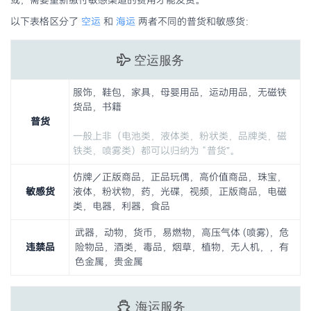
以下表格区分了
空运
和
海运
两者不同的普货和敏感货：
空运服务
服饰，鞋包，家具，母婴用品，运动用品，无磁铁
货品，书籍
普货
一般上非（电池类，液体类，粉状类，品牌类，磁
铁类，喷雾类）都可以归纳为 “普货”。
仿牌／正版商品，正品玩偶，高价值商品，珠宝，
敏感货
液体，粉状物，药，光碟，视频，正版商品，电磁
类，电器，利器，食品
武器，动物，货币，易燃物，高压气体 (喷雾)，危
违禁品
险物品，酒类，毒品，烟草，植物，无人机，，有
色金属，贵金属
海运服务