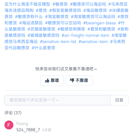
亚为什么淘宝不能买模型
#敏感货
#敏感货可以海运吗
#马来西亚
海关违禁品网购
#普货
#假发是敏感货吗
#海运敏感货
#光碟是敏
感货
#敏感货有什么
#淘宝敏感货
#淘宝敏感货可以海运吗
#感货
和普货
#海运违禁品
#敏感货可以空运吗
#barangan-biasa
#什
么是敏感货
#衣服是敏感货
#敏感货有哪些
#普货和敏感货
#食物
是敏感货吗
#玻璃是敏感货吗
#air-freight-normal-item
#淘宝敏
感货马来西亚海运
#sensitive-item-list
#sensitive-item
#马来西
亚代运敏感货
#什么是普货
快来告诉我们这文章靠不靠谱吧～
靠谱
不靠谱
回复
评论 (37)
Foong
524_7888_7
5天前