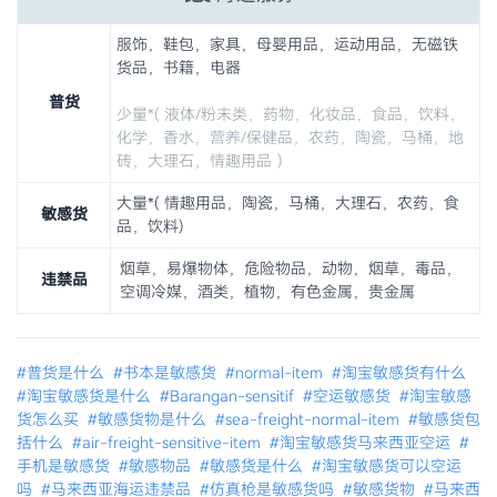
服饰，鞋包，家具，母婴用品，运动用品，无磁铁
货品，书籍，电器
普货
少量*( 液体/粉末类，药物，化妆品，食品，饮料，
化学，香水，营养/保健品，农药，陶瓷，马桶，地
砖，大理石，情趣用品 ）
大量*( 情趣用品，陶瓷，马桶，大理石，农药，食
敏感货
品，饮料)
烟草，易爆物体，危险物品，动物，烟草，毒品，
违禁品
空调冷媒，酒类，植物，有色金属，贵金属
#普货是什么
#书本是敏感货
#normal-item
#淘宝敏感货有什么
#淘宝敏感货是什么
#Barangan-sensitif
#空运敏感货
#淘宝敏感
货怎么买
#敏感货物是什么
#sea-freight-normal-item
#敏感货包
括什么
#air-freight-sensitive-item
#淘宝敏感货马来西亚空运
#
手机是敏感货
#敏感物品
#敏感货是什么
#淘宝敏感货可以空运
吗
#马来西亚海运违禁品
#仿真枪是敏感货吗
#敏感货物
#马来西