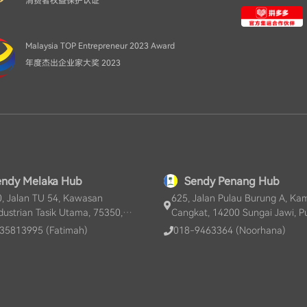
消费者权益保护认证
Malaysia TOP Entrepreneur 2023 Award
年度杰出企业家大奖 2023
endy Melaka Hub
Sendy Penang Hub
, Jalan TU 54, Kawasan
625, Jalan Pulau Burung A, K
dustrian Tasik Utama, 75350,
Cangkat, 14200 Sungai Jawi, P
Keroh, Melaka, MY
Pinang, MY
35813995 (Fatimah)
018-9463364 (Noorhana)