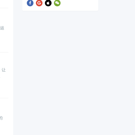
海运
！让
。
的