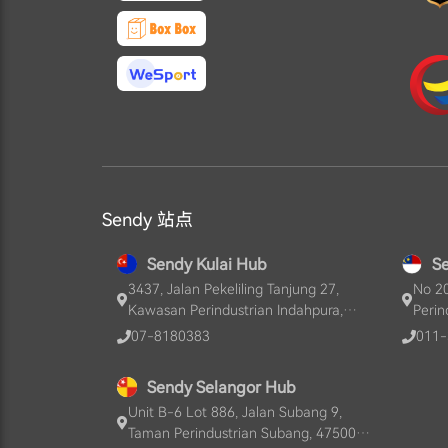
Sendy 站点
Sendy Kulai Hub
S
3437, Jalan Pekeliling Tanjung 27,
No 20
Kawasan Perindustrian Indahpura,
Perin
81000, Kulai, Johor, MY
Ayer 
07-8180383
011-
Sendy Selangor Hub
Unit B-6 Lot 886, Jalan Subang 9,
Taman Perindustrian Subang, 47500