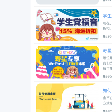
学生
现在，
折扣
18/0
寿星
每位
我们
每年
01/0
如何
金币
方式是
01/0