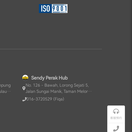
Sendy Perak Hub
ampung
No. 126 - Bawah, Lorong Sejati 5,
ulau
Jalan Sungai Manik, Taman Melor
Sejati, 36000, Teluk Intan, Perak, MY
016-3720529 (Fiqa)
客服预约