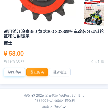
适用钱江追赛350 黄龙300 302S摩托车改装牙盘链轮
征和油封链条
摩士
¥ 58.00
约 MYR 35.37
0 人付款
帮我购买
前往购买
进店逛逛
版权
2026 全民代运 WePost Sdn Bhd
(1389001-U) 保留所有权利
中文 (简体)