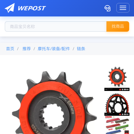
Toggl
找商品
首页
推荐
摩托车/装备/配件
链条