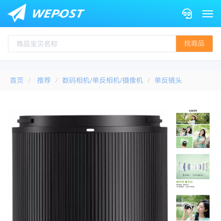
Togg
找商品
首页
推荐
数码相机/单反相机/摄像机
单反镜头