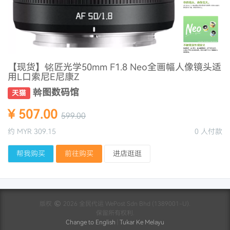
【现货】铭匠光学50mm F1.8 Neo全画幅人像镜头适
用L口索尼E尼康Z
斡图数码馆
天猫
¥ 507.00
599.00
约 MYR 309.15
0 人付款
帮我购买
前往购买
进店逛逛
版权
2026 全民代运 WePost Sdn Bhd (1389001-U).
保留所有权利.
Change to English
|
Tukar Ke Melayu