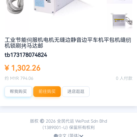
工业节能伺服机电机无缝边静音边平车机平包机缝纫
机锁刷拷马达邮
tb173178074824
¥ 1,302.26
约 MYR 794.06
0 人付款
帮我购买
前往购买
进店逛逛
版权
2026 全民代运 WePost Sdn Bhd
(1389001-U) 保留所有权利
中文 (简体)