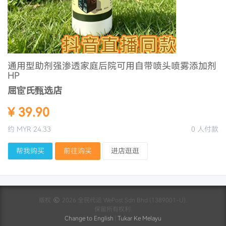
通用型助剂强渗透家庭后院可用自带喷头喷雾添加剂
HP
屈宦氏甄选店
¥ 39.90
约 MYR 24.33
0 人付款
帮我购买
前往购买
进店逛逛
版权
2026 全民代运 WePost Sdn Bhd (1389001-U).
保留所有权利.
Change to English
|
Tukar Ke Melayu