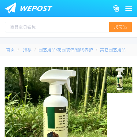
Togg
找商品
首页
推荐
园艺用品/花园装饰/植物养护
其它园艺用品