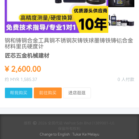
钢和铸钢合金工具钢不锈钢灰铸铁球墨铸铁铸铝合金
材料里氏硬度计
匠芯五金机械建材
¥ 2,600.00
约 MYR 1,585.37
0 人付款
帮我购买
前往购买
进店逛逛
版权
2026 全民代运 WePost Sdn Bhd (1389001-U).
保留所有权利.
Change to English
|
Tukar Ke Melayu