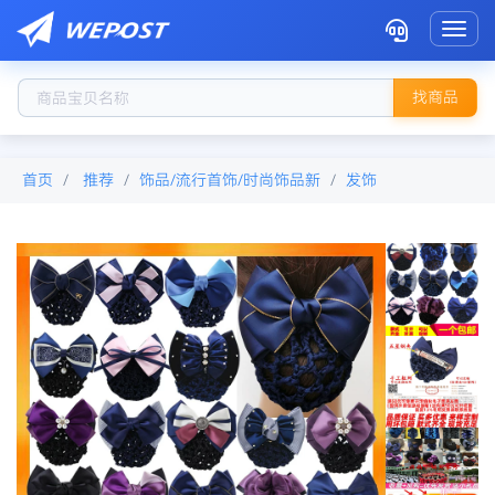
Toggl
找商品
首页
推荐
饰品/流行首饰/时尚饰品新
发饰