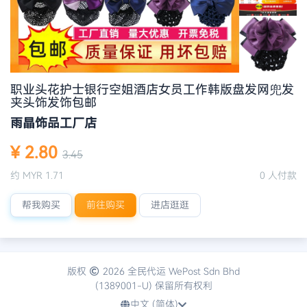
职业头花护士银行空姐酒店女员工作韩版盘发网兜发
夹头饰发饰包邮
雨晶饰品工厂店
¥ 2.80
3.45
约 MYR 1.71
0 人付款
帮我购买
前往购买
进店逛逛
版权
2026 全民代运 WePost Sdn Bhd
(1389001-U) 保留所有权利
中文 (简体)