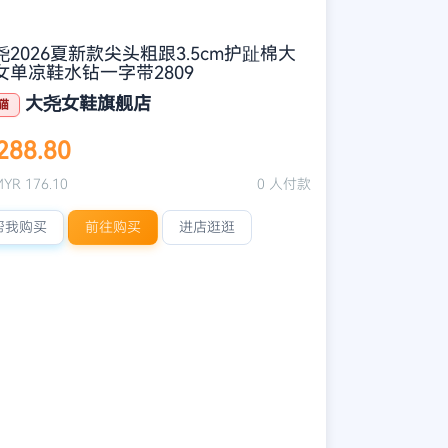
尧2026夏新款尖头粗跟3.5cm护趾棉大
女单凉鞋水钻一字带2809
大尧女鞋旗舰店
猫
288.80
YR 176.10
0 人付款
帮我购买
前往购买
进店逛逛