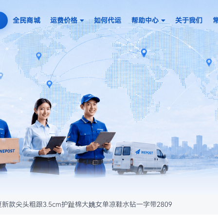
全民商城
运费价格
如何代运
帮助中心
关于我们
6夏新款尖头粗跟3.5cm护趾棉大姚女单凉鞋水钻一字带2809