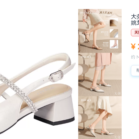
大
姚
天
¥ 
约 M