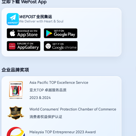
立即下载 WePost App
WEPOST
全民集运
We Deliver with Heart & Soul
企业品牌奖项
Asia Pacific TOP Excellence Service
亚太TOP 卓越服务品质
2023 & 2024
World Consumers’ Protection Chamber of Commerce
消费者权益保护认证
Malaysia TOP Entrepreneur 2023 Award