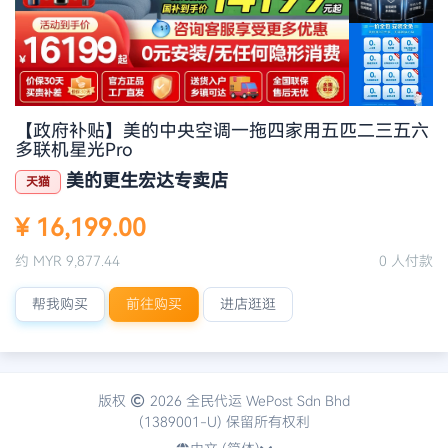
【政府补贴】美的中央空调一拖四家用五匹二三五六
多联机星光Pro
美的更生宏达专卖店
天猫
¥ 16,199.00
约 MYR 9,877.44
0 人付款
帮我购买
前往购买
进店逛逛
版权
2026 全民代运 WePost Sdn Bhd
(1389001-U) 保留所有权利