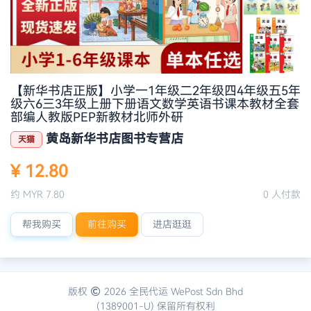
【新华书店正版】小学一1年级二2年级四4年级五5年
级六6三3年级上册下册语文数学英语书课本教材全套
部编人教版PEP新教材北师外研
黄岛新华书店图书专营店
天猫
¥ 12.80
约 MYR 7.80
0 人付款
帮我购买
前往购买
进店逛逛
版权
2026 全民代运 WePost Sdn Bhd
(1389001-U) 保留所有权利