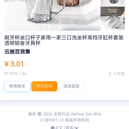
刷牙杯漱口杯子家用一家三口洗漱杯高档牙缸杯套装
透明轻奢牙具杯
云栖百货集
¥ 3.01
约 MYR 1.84
0 人付款
帮我购买
前往购买
进店逛逛
版权
2026 全民代运 WePost Sdn Bhd
(1389001-U) 保留所有权利
中文 (简体)