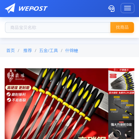
Toggl
找商品
首页
推荐
五金/工具
什锦锉