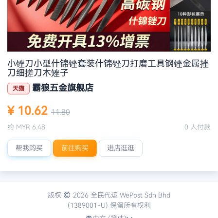
小锉刀小型什锦锉套装什锦锉刀打磨工具钢锉金属挫
刀细搓刀木矬子
霸狼五金旗舰店
天猫
¥ 10.62
11.80
约 MYR 6.48
0 人付款
帮我购买
前往购买
进店逛逛
版权
2026 全民代运 WePost Sdn Bhd
(1389001-U) 保留所有权利