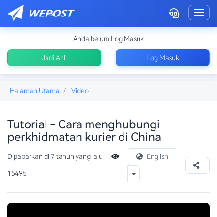
Toggl
Anda belum Log Masuk
Jadi Ahli
Log Masuk
Halaman Utama
Video
Tutorial - Cara menghubungi
perkhidmatan kurier di China
Dipaparkan di 7 tahun yang lalu
English
Toggle Dropdown
15495