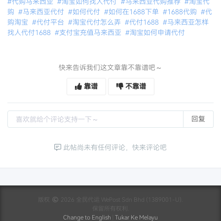
#代购马来西亚
#淘宝如何找人代付
#马来西亚代购推荐
#淘宝代
购
#马来西亚代付
#如何代付
#如何在1688下单
#1688代购
#代
购淘宝
#代付平台
#淘宝代付怎么弄
#代付1688
#马来西亚怎样
找人代付1688
#支付宝充值马来西亚
#淘宝如何申请代付
快来告诉我们这文章靠不靠谱吧～
靠谱
不靠谱
回复
此帖尚未有任何评论，快来评论吧
版权
2026 全民代运 WePost Sdn Bhd (1389001-U).
保留所有权利.
Change to English
|
Tukar Ke Melayu