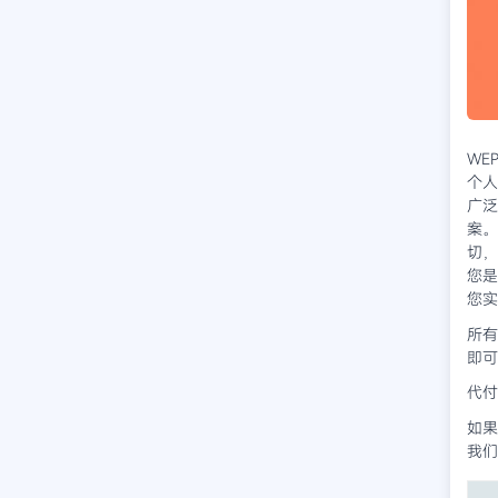
WE
个人
广泛
案。
切，
您是
您实
所有
即可
代付
如果
我们