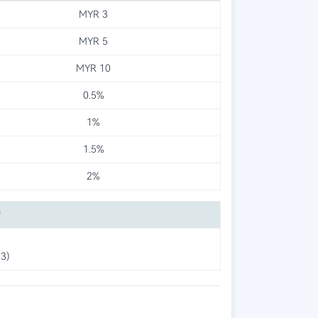
MYR 3
MYR 5
MYR 10
0.5%
1%
1.5%
2%
户
3)