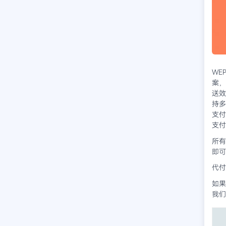
WE
案，
送效
持多
支付
支付
所有
即可
代付
如果
我们