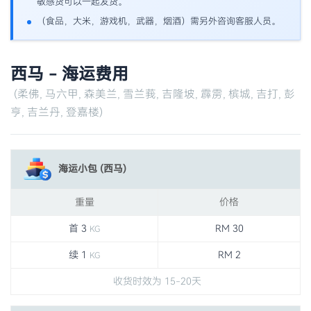
敏感货可以一起发货。
（食品，大米，游戏机，武器，烟酒）需另外咨询客服人员。
西马 - 海运费用
(柔佛, 马六甲, 森美兰, 雪兰莪, 吉隆坡, 霹雳, 槟城, 吉打, 彭
亨, 吉兰丹, 登嘉楼)
海运小包 (西马)
重量
价格
首 3
RM 30
KG
续 1
RM 2
KG
收货时效为 15-20天