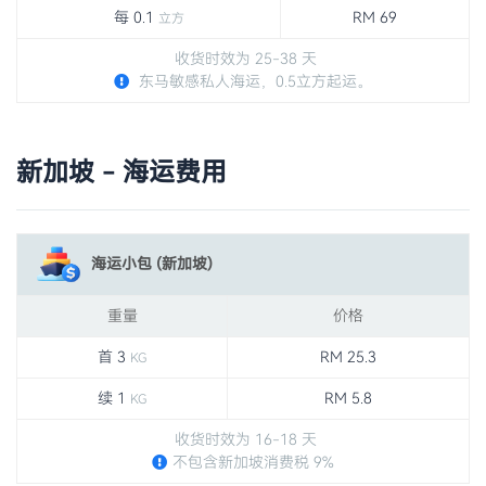
每 0.1
RM 69
立方
收货时效为 25-38 天
东马敏感私人海运，0.5立方起运。
新加坡 - 海运费用
海运小包 (新加坡)
重量
价格
首 3
RM 25.3
KG
续 1
RM 5.8
KG
收货时效为 16-18 天
不包含新加坡消费税 9%