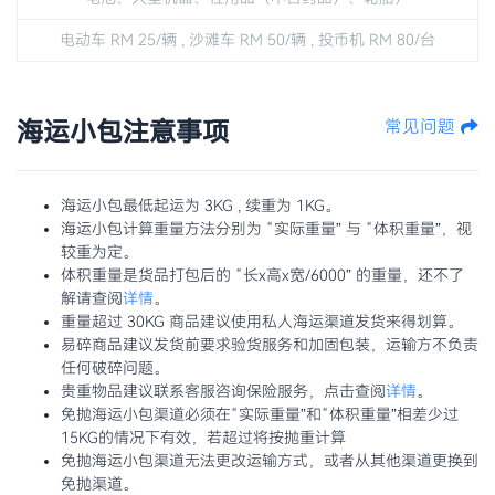
电动车 RM 25/辆 , 沙滩车 RM 50/辆 , 投币机 RM 80/台
海运小包注意事项
常见问题
海运小包最低起运为 3KG , 续重为 1KG。
海运小包计算重量方法分别为 “实际重量” 与 “体积重量”，视
较重为定。
体积重量是货品打包后的 “长x高x宽/6000” 的重量，还不了
解请查阅
详情
。
重量超过 30KG 商品建议使用私人海运渠道发货来得划算。
易碎商品建议发货前要求验货服务和加固包装，运输方不负责
任何破碎问题。
贵重物品建议联系客服咨询保险服务，点击查阅
详情
。
免抛海运小包渠道必须在“实际重量”和“体积重量”相差少过
15KG的情况下有效，若超过将按抛重计算
免抛海运小包渠道无法更改运输方式，或者从其他渠道更换到
免抛渠道。