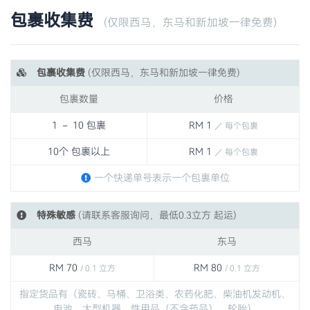
包裹收集费
(仅限西马，东马和新加坡一律免费)
包裹收集费
(仅限西马，东马和新加坡一律免费)
包裹数量
价格
1 － 10 包裹
RM 1
／ 每个包裹
10个 包裹以上
RM 1
／ 每个包裹
一个快递单号表示一个包裹单位
特殊敏感
(请联系客服询问，最低0.3立方 起运)
西马
东马
RM 70
RM 80
/ 0.1 立方
/ 0.1 立方
指定货品有（瓷砖、马桶、卫浴类、农药化肥、柴油机发动机、
电池、大型机器、性用品（不含药品）、轮胎）