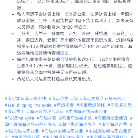
50公斤，1立方承重500公斤。如果超过重量限制，请联系客
服。
私人海运不含送货上楼，尤其是公寓，如需送货上楼，需额外
联系客服。另外，大型货物需自备下货工具和人手，如果没有
人员卸货，额外收费为 RM30 每立方。
（彭亨，吉兰丹，登嘉楼，吉打，沙巴，砂拉越，金马仑，云
冰，泰国边界，云顶）等小部分地区属于偏远地区，运输将缓
慢多5-10天并需额外缴付最低每立方 RM 20 起的运输费。海
运偏远地区详情请查阅
这里。
每件包裹将享有免费的仓储服务长达30天，超过期限后将会
征收RM 1 /天 计算，最长期限为45天。 超过储存期限后，包
裹将会从仓库中移除并无法再被认领。
西马私人海运会在打包后默认安排出货。
#淘宝集运海运多少钱
#海运价格
#淘宝海运要多久到马来西亚
#sea-shipping-malaysia
#海运运费
#淘宝海运价格
#海运多少天
#海运费用
#海运普货小包bbb
#中国海运到马来西亚
#1688malaysia
#海运小包
#淘宝海运要多久
#淘宝海运最便宜
#
淘宝直邮海运马来西亚多久
#淘宝集运海运多久
#淘宝海运运费
#
中国海运马来西亚
#海运中国到马来西亚
#中国海运到马来西亚多
久
#海运运费计算
#淘宝海运新加坡多久
#淘宝驿站海运是什么
#