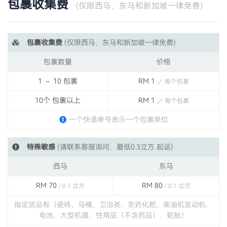
包裹收集费
(仅限西马，东马和新加坡一律免费)
包裹收集费
(仅限西马，东马和新加坡一律免费)
包裹数量
价格
1 － 10 包裹
RM 1
／ 每个包裹
10个 包裹以上
RM 1
／ 每个包裹
一个快递单号表示一个包裹单位
特殊敏感
(请联系客服询问，最低0.3立方 起运)
西马
东马
RM 70
RM 80
/ 0.1 立方
/ 0.1 立方
指定货品有（瓷砖、马桶、卫浴类、农药化肥、柴油机发动机、
电池、大型机器、性用品（不含药品）、轮胎）