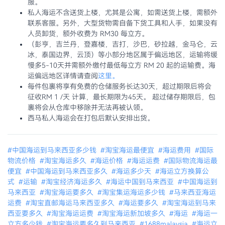
服。
私人海运不含送货上楼，尤其是公寓，如需送货上楼，需额外
联系客服。另外，大型货物需自备下货工具和人手，如果没有
人员卸货，额外收费为 RM30 每立方。
（彭亨，吉兰丹，登嘉楼，吉打，沙巴，砂拉越，金马仑，云
冰，泰国边界，云顶）等小部分地区属于偏远地区，运输将缓
慢多5-10天并需额外缴付最低每立方 RM 20 起的运输费。海
运偏远地区详情请查阅
这里。
每件包裹将享有免费的仓储服务长达30天，超过期限后将会
征收RM 1 /天 计算，最长期限为45天。 超过储存期限后，包
裹将会从仓库中移除并无法再被认领。
西马私人海运会在打包后默认安排出货。
#中国海运到马来西亚多少钱
#淘宝海运最便宜
#海运费用
#国际
物流价格
#淘宝海运多久
#海运价格
#海运运费
#国际物流海运最
便宜
#中国海运到马来西亚多久
#海运多少天
#海运立方换算公
式
#运输
#淘宝经济海运多久
#海运中国到马来西亚
#中国海运到
马来西亚
#淘宝海运要多久
#淘宝集运海运多少钱
#马来西亚海运
运费
#淘宝直邮海运马来西亚多久
#海运要多久
#淘宝海运到马来
西亚要多久
#淘宝海运运费
#淘宝海运新加坡多久
#海运
#海运一
立方多少钱
#淘宝海运要多久到马来西亚
#1688malaysia
#海运立