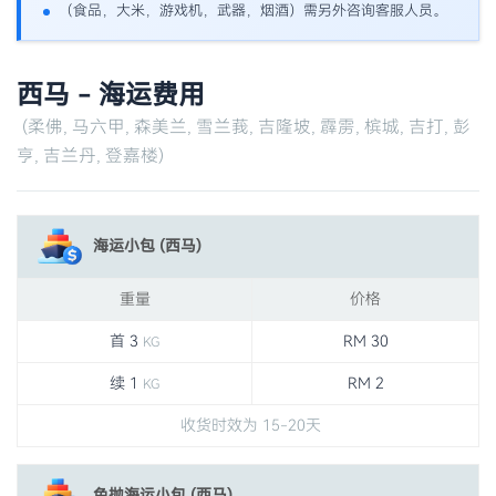
（食品，大米，游戏机，武器，烟酒）需另外咨询客服人员。
西马 - 海运费用
(柔佛, 马六甲, 森美兰, 雪兰莪, 吉隆坡, 霹雳, 槟城, 吉打, 彭
亨, 吉兰丹, 登嘉楼)
海运小包 (西马)
重量
价格
首 3
RM 30
KG
续 1
RM 2
KG
收货时效为 15-20天
免抛海运小包 (西马)