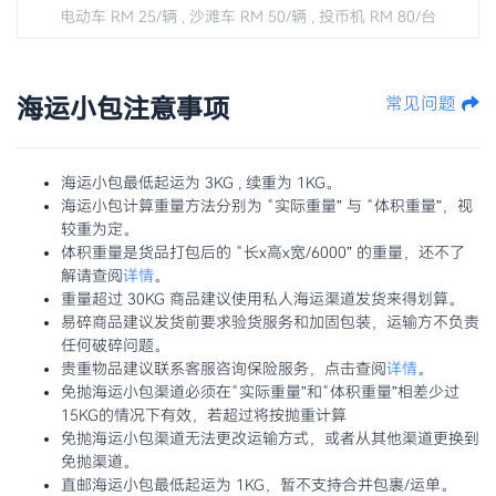
电动车 RM 25/辆 , 沙滩车 RM 50/辆 , 投币机 RM 80/台
海运小包注意事项
常见问题
海运小包最低起运为 3KG , 续重为 1KG。
海运小包计算重量方法分别为 “实际重量” 与 “体积重量”，视
较重为定。
体积重量是货品打包后的 “长x高x宽/6000” 的重量，还不了
解请查阅
详情
。
重量超过 30KG 商品建议使用私人海运渠道发货来得划算。
易碎商品建议发货前要求验货服务和加固包装，运输方不负责
任何破碎问题。
贵重物品建议联系客服咨询保险服务，点击查阅
详情
。
免抛海运小包渠道必须在“实际重量”和“体积重量”相差少过
15KG的情况下有效，若超过将按抛重计算
免抛海运小包渠道无法更改运输方式，或者从其他渠道更换到
免抛渠道。
直邮海运小包最低起运为 1KG，暂不支持合并包裹/运单。