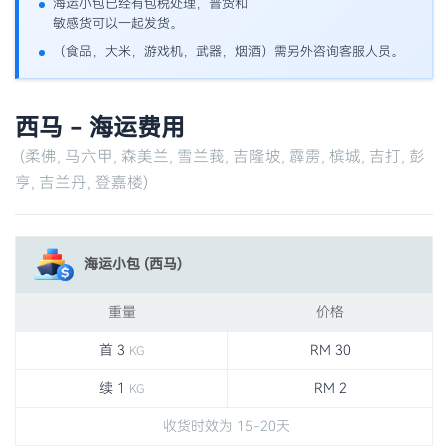
海运小包已经有包税处理，普货和
敏感货可以一起发货。
（食品，大米，游戏机，武器，烟酒）需另外咨询客服人员。
西马 - 海运费用
(柔佛, 马六甲, 森美兰, 雪兰莪, 吉隆坡, 霹雳, 槟城, 吉打, 彭
亨, 吉兰丹, 登嘉楼)
海运小包 (西马)
重量
价格
首 3
RM 30
KG
续 1
RM 2
KG
收货时效为 15-20天