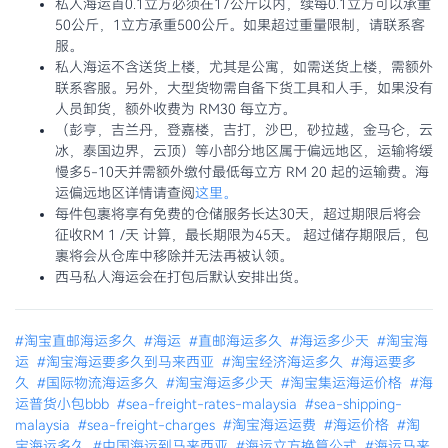
私人海运首0.1立方必须在17公斤以内，续每0.1立方可以承重
50公斤，1立方承重500公斤。如果超过重量限制，请联系客
服。
私人海运不含送货上楼，尤其是公寓，如需送货上楼，需额外
联系客服。另外，大型货物需自备下货工具和人手，如果没有
人员卸货，额外收费为 RM30 每立方。
（彭亨，吉兰丹，登嘉楼，吉打，沙巴，砂拉越，金马仑，云
冰，泰国边界，云顶）等小部分地区属于偏远地区，运输将缓
慢多5-10天并需额外缴付最低每立方 RM 20 起的运输费。海
运偏远地区详情请查阅
这里。
每件包裹将享有免费的仓储服务长达30天，超过期限后将会
征收RM 1 /天 计算，最长期限为45天。 超过储存期限后，包
裹将会从仓库中移除并无法再被认领。
西马私人海运会在打包后默认安排出货。
#淘宝直邮海运多久
#海运
#直邮海运多久
#海运多少天
#淘宝海
运
#淘宝海运要多久到马来西亚
#淘宝经济海运多久
#海运要多
久
#国际物流海运多久
#淘宝海运多少天
#淘宝集运海运价格
#海
运普货小包bbb
#sea-freight-rates-malaysia
#sea-shipping-
malaysia
#sea-freight-charges
#淘宝海运运费
#海运价格
#淘
宝海运多久
#中国海运到马来西亚
#海运立方换算公式
#海运马来