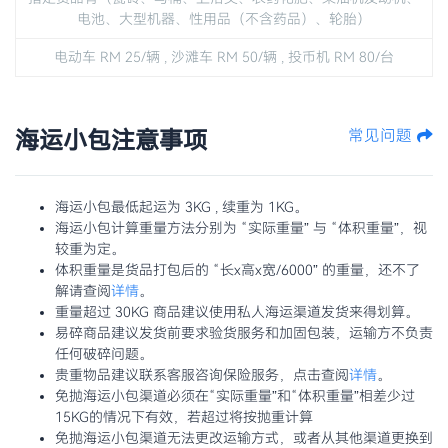
电池、大型机器、性用品（不含药品）、轮胎）
电动车 RM 25/辆 , 沙滩车 RM 50/辆 , 投币机 RM 80/台
海运小包注意事项
常见问题
海运小包最低起运为 3KG , 续重为 1KG。
海运小包计算重量方法分别为 “实际重量” 与 “体积重量”，视
较重为定。
体积重量是货品打包后的 “长x高x宽/6000” 的重量，还不了
解请查阅
详情
。
重量超过 30KG 商品建议使用私人海运渠道发货来得划算。
易碎商品建议发货前要求验货服务和加固包装，运输方不负责
任何破碎问题。
贵重物品建议联系客服咨询保险服务，点击查阅
详情
。
免抛海运小包渠道必须在“实际重量”和“体积重量”相差少过
15KG的情况下有效，若超过将按抛重计算
免抛海运小包渠道无法更改运输方式，或者从其他渠道更换到