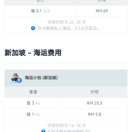
每 0.1
RM 69
立方
收货时效为 25-38 天
东马敏感私人海运，0.5立方起运。
新加坡 - 海运费用
海运小包 (新加坡)
重量
价格
首 3
RM 25.3
KG
续 1
RM 5.8
KG
收货时效为 16-18 天
不包含新加坡消费税 9%